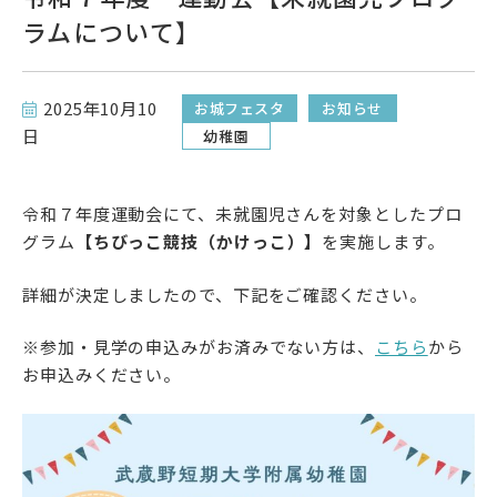
ラムについて】
短期大学サイト
サイトポリシー
2025年10月10
お城フェスタ
お知らせ
日
プライバシーポリシー
幼稚園
令和７年度運動会にて、未就園児さんを対象としたプロ
グラム
【ちびっこ競技（かけっこ）】
を実施します。
follow us
公式SNSアカウント
詳細が決定しましたので、下記をご確認ください。
※参加・見学の申込みがお済みでない方は、
こちら
から
お申込みください。
武蔵野学院
武蔵野学院大学大学院
武蔵野学院大学