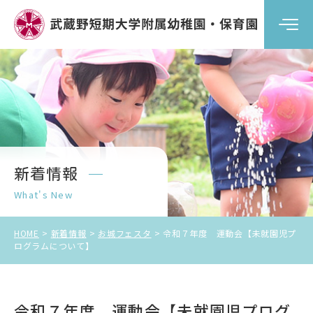
武蔵野短期大学附属幼稚園
武蔵野短期大学附属保育園
新着情報
What's New
資料請求・お問い合わせ
HOME
新着情報
お城フェスタ
令和７年度 運動会【未就園児プ
ログラムについて】
令和７年度 運動会【未就園児プログ
アクセス
よくある質問