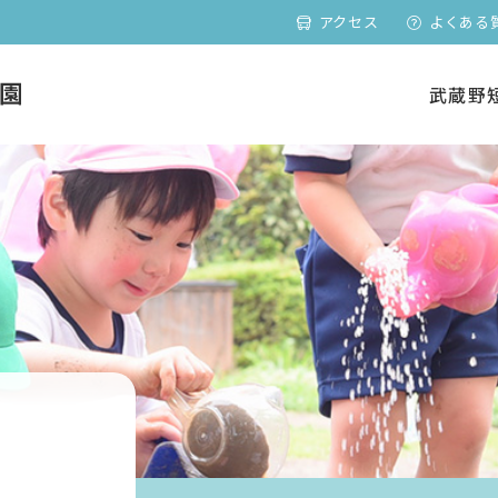
アクセス
よくある
武蔵野
園児の一日
園児の一日
施設紹介
施設紹介
動画ライブラリー
動画ライブラリー