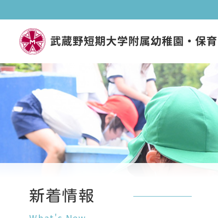
幼稚園長あいさつ
保育園長あいさつ
幼稚園の概要
保育園の概要
新着情報
What's New