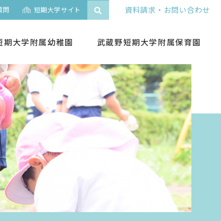
資料請求・お問い合わせ
質問
短期大学サイト
短期大学附属幼稚園
武蔵野短期大学附属保育園
入園案内
入園案内
未就園児向けイベント
よくある質問
よくある質問