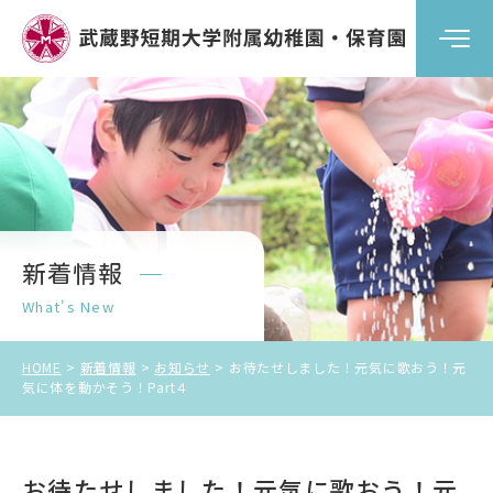
武蔵野短期大学附属幼稚園
武蔵野短期大学附属保育園
新着情報
What's New
資料請求・お問い合わせ
HOME
新着情報
お知らせ
お待たせしました！元気に歌おう！元
気に体を動かそう！Part４
お待たせしました！元気に歌おう！元
アクセス
よくある質問