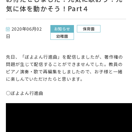
気に体を動かそう！Part４
短期大学サイト
サイトポリシー
2020年06月02
お知らせ
保育園
日
プライバシーポリシー
幼稚園
先日、「ぼよよん行進曲」を配信しましたが、著作権の
問題が生じて配信することができませんでした。教員の
follow us
ピアノ演奏・歌で再編集をしましたので、お子様と一緒
公式SNSアカウント
に楽しんでいただけたらと思います。
○ぼよよん行進曲
武蔵野学院
武蔵野学院大学大学院
武蔵野学院大学