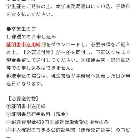
学生証をご持参の上、本学事務局窓口にて申込、手数料
をお支払いください。
武蔵野学院
武蔵野学院大学
●卒業生の方
武蔵野短期大学
1. 郵送でのお申し込み
証明書申込用紙
をダウンロードし、必要事項をご記入
武蔵野中学校 高等学校
の上、【必要送付物】①～④を同封し、下記送り先まで
武蔵野短期大学
現金書留にて送付してください。※郵便為替・銀行振込
附属幼稚園・保育園
等での申し込みはできません。
郵送申込の場合は、現金書留が事務局へ到着した日が申
込日となります。
【必要送付物】
①証明書申込用紙
②証明書発行手数料（現金）
③郵送費現金430円※郵送受取希望の場合のみ
④本人確認のできる公的証明書（運転免許証等）のコピ
ー