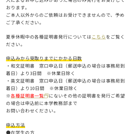
おります。
ご本人以外からのご依頼はお受けできませんので、予め
ご了承ください。
アクセス
サイトマップ
夏季休暇中の各種証明書発行については
こちら
をご覧く
ださい。
情報公開
大学サイト
申込みから受取りまでにかかる日数
・和文証明書 窓口申込日（郵送申込の場合は事務局到
サイトポリシー
プライバシーポリシー
着日）より3日間 ※休業日除く
・英文証明書 窓口申込日（郵送申込の場合は事務局到
着日）より10日間 ※休業日除く
※
各種証明書一覧
にないその他の証明書を発行ご希望
follow us
の場合は申込前に本学教務部まで
公式SNSアカウント
お問い合わせください。
申込方法
●在学生の方