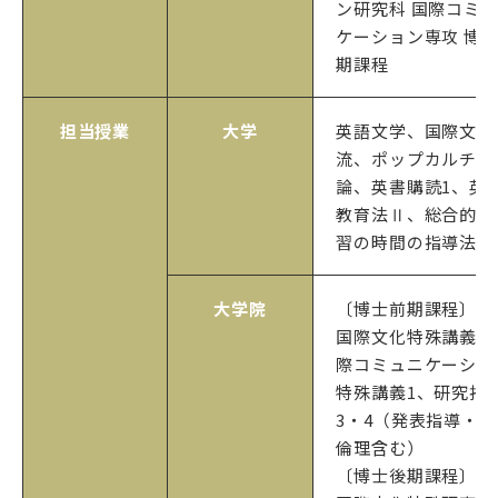
ン研究科 国際コミ
ケーション専攻 博
期課程
担当授業
大学
英語文学、国際文化
流、ポップカルチャ
論、英書購読1、英
教育法Ⅱ、総合的な
習の時間の指導法
大学院
〔博士前期課程〕
国際文化特殊講義1
際コミュニケーショ
特殊講義1、研究指
3・4（発表指導・
倫理含む）
〔博士後期課程〕