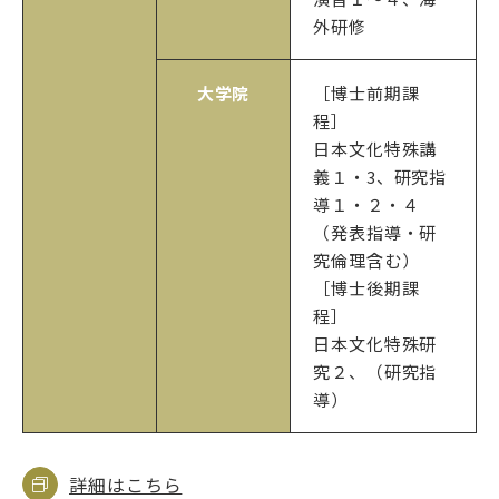
外研修
大学院
［博士前期課
程］
日本文化特殊講
義１・3、研究指
導１・２・４
（発表指導・研
究倫理含む）
［博士後期課
程］
日本文化特殊研
究２、（研究指
導）
詳細はこちら