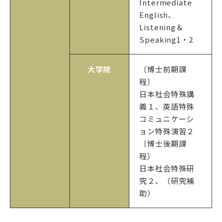
Intermediate
English、
Listening＆
Speaking1・2
大学院
〔博士前期課
程〕
日本社会特殊講
義１、英語特殊
コミュニケーシ
ョン特殊演習２
〔博士後期課
程〕
日本社会特殊研
究２、（研究補
助）