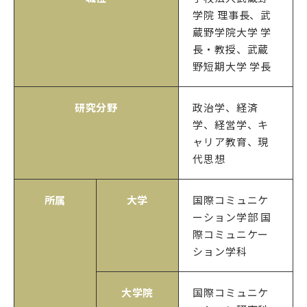
学院 理事長、武
蔵野学院大学 学
武蔵野学院
長・教授、武蔵
武蔵野学院大学
野短期大学 学長
武蔵野短期大学
武蔵野中学校 高等学校
研究分野
政治学、経済
武蔵野短期大学
学、経営学、キ
附属幼稚園・保育園
ャリア教育、現
代思想
所属
大学
国際コミュニケ
ーション学部 国
際コミュニケー
ション学科
大学院
国際コミュニケ