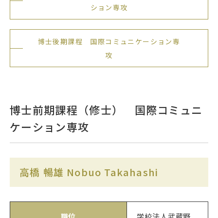
ション専攻
博士後期課程 国際コミュニケーション専
アクセス
サイトマップ
攻
情報公開
大学サイト
博士前期課程（修士） 国際コミュニ
サイトポリシー
プライバシーポリシー
ケーション専攻
follow us
高橋 暢雄 Nobuo Takahashi
公式SNSアカウント
職位
学校法人武蔵野