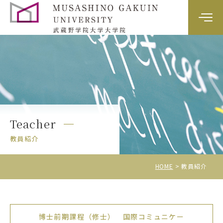
大学院案内
カリキュラム
教員紹介
Teacher
入試情報
教員紹介
HOME
教員紹介
博士前期課程（修士） 国際コミュニケー
資料請求・お問い合わせ