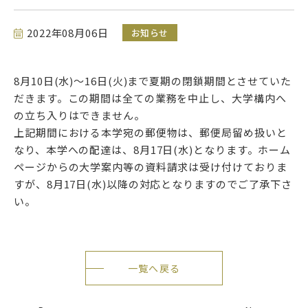
2022年08月06日
お知らせ
アクセス
サイトマップ
8月10日(水)～16日(火)まで夏期の閉鎖期間とさせていた
だきます。この期間は全ての業務を中止し、大学構内へ
の立ち入りはできません。
情報公開
大学サイト
上記期間における本学宛の郵便物は、郵便局留め扱いと
なり、本学への配達は、8月17日(水)となります。ホーム
サイトポリシー
プライバシーポリシー
ページからの大学案内等の資料請求は受け付けておりま
すが、8月17日(水)以降の対応となりますのでご了承下さ
い。
follow us
公式SNSアカウント
一覧へ戻る