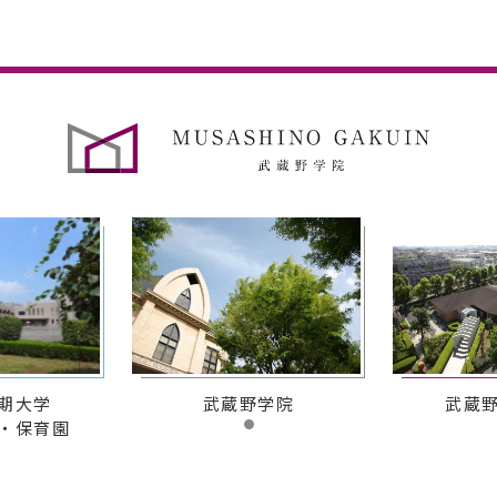
期大学
武蔵野学院
武蔵
・保育園