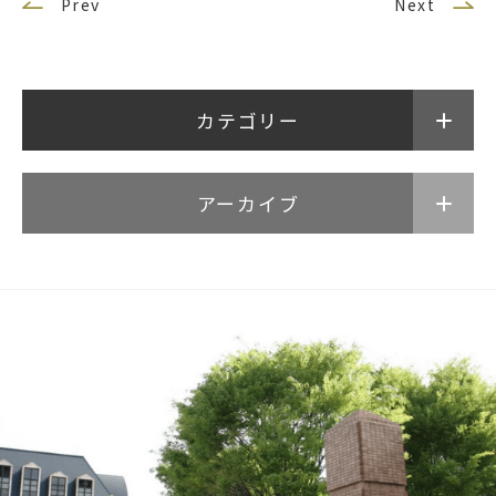
Prev
Next
武蔵野学院
武蔵野学院大学
カテゴリー
武蔵野短期大学
武蔵野中学校 高等学校
武蔵野短期大学
アーカイブ
附属幼稚園・保育園