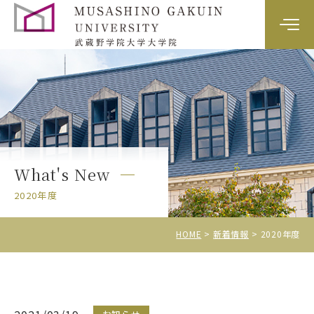
大学院案内
カリキュラム
教員紹介
What's New
入試情報
2020年度
HOME
新着情報
2020年度
資料請求・お問い合わせ