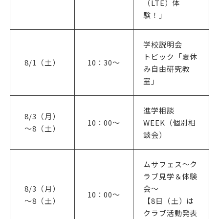
アクセス
サイトマップ
（LTE）体
験！」
サイトポリシー・プライ
学校説明会
バシーポリシー
トピック「夏休
8/1（土）
10：30〜
み自由研究教
室」
follow us
公式SNSアカウント
進学相談
8/3（月）
10：00〜
WEEK（個別相
～8（土）
談会）
ムサフェス～ク
武蔵野学院
ラブ見学＆体験
武蔵野学院大学大学院
8/3（月）
会～
10：00〜
〜8（土）
【8日（土）は
武蔵野学院大学
クラブ活動発表
武蔵野短期大学