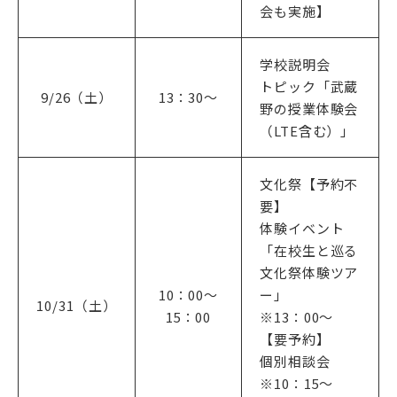
会も実施】
武蔵野短期大学
附属幼稚園・保育園
学校説明会
トピック「武蔵
9/26（土）
13：30〜
野の授業体験会
（LTE含む）」
文化祭【予約不
要】
体験イベント
「在校生と巡る
文化祭体験ツア
10：00～
ー」
10/31（土）
15：00
※13：00～
【要予約】
個別相談会
※10：15〜