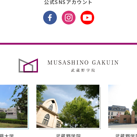
公式SNSアカウント
期大学
武蔵野学院
武蔵野学