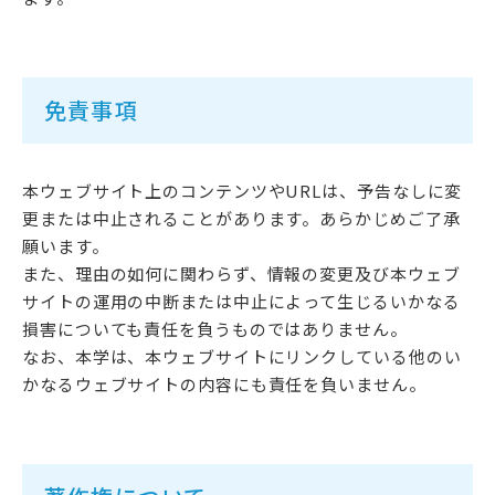
アクセス
サイトマップ
サイトポリシー・プライ
バシーポリシー
免責事項
本ウェブサイト上のコンテンツやURLは、予告なしに変
follow us
更または中止されることがあります。あらかじめご了承
願います。
公式SNSアカウント
また、理由の如何に関わらず、情報の変更及び本ウェブ
サイトの運用の中断または中止によって生じるいかなる
損害についても責任を負うものではありません。
なお、本学は、本ウェブサイトにリンクしている他のい
かなるウェブサイトの内容にも責任を負いません。
武蔵野学院
武蔵野学院大学大学院
武蔵野学院大学
武蔵野短期大学