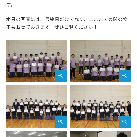
アクセス
サイトマップ
す。
本日の写真には、最終日だけでなく、ここまでの間の様
サイトポリシー・プライ
子も載せておきます。ぜひご覧ください！
バシーポリシー
follow us
公式SNSアカウント
武蔵野学院
武蔵野学院大学大学院
武蔵野学院大学
武蔵野短期大学