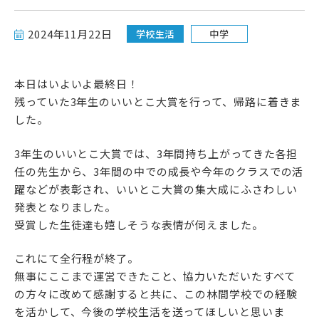
高校受験をお考えの方へ
2024年11月22日
学校生活
中学
教育関係者の方へ
本日はいよいよ最終日！
各種書式
残っていた3年生のいいとこ大賞を行って、帰路に着きま
した。
3年生のいいとこ大賞では、3年間持ち上がってきた各担
任の先生から、3年間の中での成長や今年のクラスでの活
躍などが表彰され、いいとこ大賞の集大成にふさわしい
発表となりました。
受賞した生徒達も嬉しそうな表情が伺えました。
資料請求・お問い合わせ
これにて全行程が終了。
無事にここまで運営できたこと、協力いただいたすべて
の方々に改めて感謝すると共に、この林間学校での経験
を活かして、今後の学校生活を送ってほしいと思いま