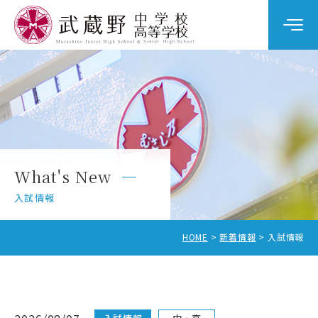
学校案内
教育の特色
学校生活
What's New
中学校入試
入試情報
高校入試
HOME
新着情報
入試情報
中学校受験をお考えの方へ