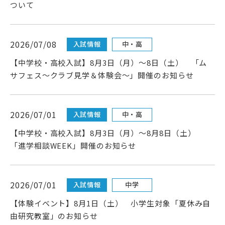
アクセス
サイトマップ
ついて
サイトポリシー・プライ
2026/07/08
入試情報
中・高
バシーポリシー
【中学校・高校入試】8月3日（月）～8日（土） 「ム
サフェス〜クラブ見学＆体験会〜」開催のお知らせ
follow us
公式SNSアカウント
2026/07/01
入試情報
中・高
【中学校・高校入試】8月3日（月）～8月8日（土）
「進学相談WEEK」開催のお知らせ
武蔵野学院
2026/07/01
入試情報
中学
武蔵野学院大学大学院
【体験イベント】8月1日（土） 小学生対象「夏休み自
武蔵野学院大学
由研究教室」のお知らせ
武蔵野短期大学