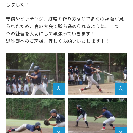
アクセス
サイトマップ
しました！
守備やピッチング、打席の作り方などで多くの課題が見
サイトポリシー・プライ
られたため、春の大会で勝ち進められるように、一つ一
バシーポリシー
つの練習を大切にして頑張っていきます！
野球部へのご声援、宜しくお願いいたします！！
follow us
公式SNSアカウント
武蔵野学院
武蔵野学院大学大学院
武蔵野学院大学
武蔵野短期大学