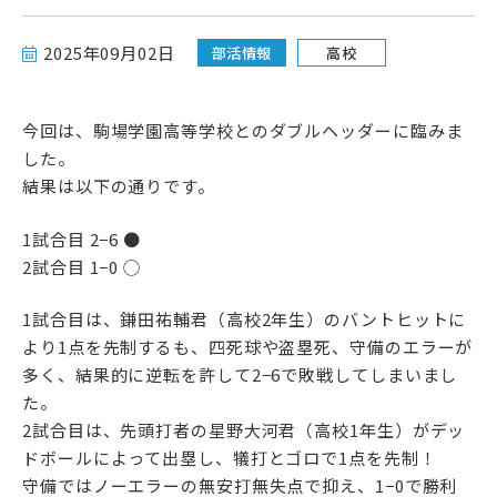
高校受験をお考えの方へ
2025年09月02日
部活情報
高校
教育関係者の方へ
今回は、駒場学園高等学校とのダブルヘッダーに臨みま
各種書式
した。
結果は以下の通りです。
1試合目 2−6 ●
2試合目 1−0 ◯
1試合目は、鎌田祐輔君（高校2年生）のバントヒットに
より1点を先制するも、四死球や盗塁死、守備のエラーが
多く、結果的に逆転を許して2−6で敗戦してしまいまし
資料請求・お問い合わせ
た。
2試合目は、先頭打者の星野大河君（高校1年生）がデッ
ドボールによって出塁し、犠打とゴロで1点を先制！
守備ではノーエラーの無安打無失点で抑え、1−0で勝利