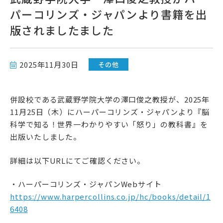
パーコリンズ・ジャパンより書籍を出
高校受験をお考えの方へ
版されましたました
教育関係者の方へ
2025年11月30日
各種書式
その他
併設校である武蔵野学院大学の澤口俊之教授が、2025年
11月25日（木）にハーパーコリンズ・ジャパンより『脳
科学で知る！世界一わかりやすい「怒り」の教科書』を
出版いたしました。
詳細は以下URLにてご確認ください。
資料請求・お問い合わせ
・ハーパーコリンズ・ジャパンWebサイト
https://www.harpercollins.co.jp/hc/books/detail/1
6408