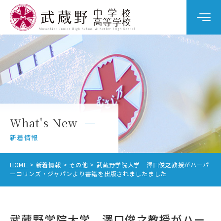
学校案内
教育の特色
学校生活
What's New
中学校入試
新着情報
高校入試
HOME
新着情報
その他
武蔵野学院大学 澤口俊之教授がハーパ
ーコリンズ・ジャパンより書籍を出版されましたました
中学校受験をお考えの方へ
武蔵野学院大学 澤口俊之教授がハー