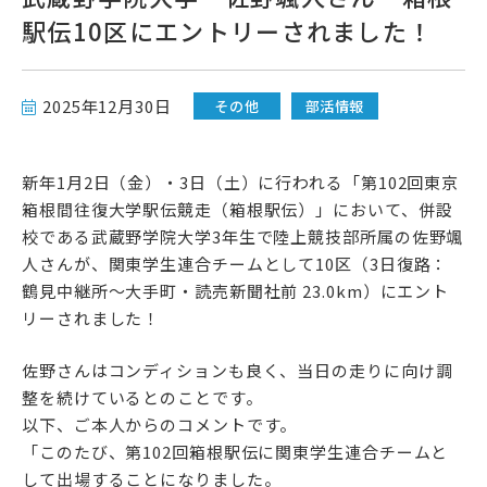
駅伝10区にエントリーされました！
高校受験をお考えの方へ
教育関係者の方へ
2025年12月30日
その他
部活情報
各種書式
新年1月2日（金）・3日（土）に行われる「第102回東京
箱根間往復大学駅伝競走（箱根駅伝）」において、併設
校である武蔵野学院大学3年生で陸上競技部所属の佐野颯
人さんが、関東学生連合チームとして10区（3日復路：
鶴見中継所～大手町・読売新聞社前 23.0km）にエント
リーされました！
佐野さんはコンディションも良く、当日の走りに向け調
資料請求・お問い合わせ
整を続けているとのことです。
以下、ご本人からのコメントです。
「このたび、第102回箱根駅伝に関東学生連合チームと
して出場することになりました。