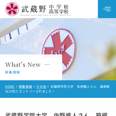
学校案内
教育の特色
学校生活
What's New
中学校入試
新着情報
高校入試
HOME
新着情報
その他
武蔵野学院大学 佐野颯人さん 箱根駅
伝10区にエントリーされました！
中学校受験をお考えの方へ
武蔵野学院大学 佐野颯人さん 箱根