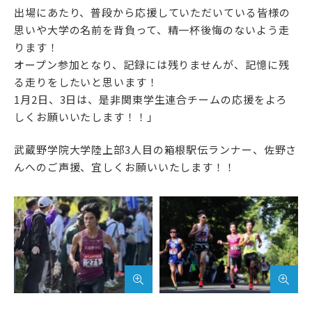
アクセス
サイトマップ
出場にあたり、普段から応援していただいている皆様の
思いや大学の名前を背負って、精一杯後悔のないよう走
ります！
サイトポリシー・プライ
オープン参加となり、記録には残りませんが、記憶に残
バシーポリシー
る走りをしたいと思います！
1月2日、3日は、是非関東学生連合チームの応援をよろ
しくお願いいたします！！」
follow us
武蔵野学院大学陸上部3人目の箱根駅伝ランナー、佐野さ
公式SNSアカウント
んへのご声援、宜しくお願いいたします！！
武蔵野学院
武蔵野学院大学大学院
武蔵野学院大学
武蔵野短期大学