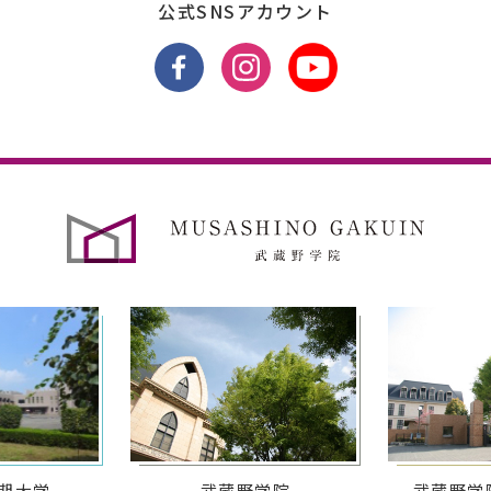
公式SNSアカウント
期大学
武蔵野学院
武蔵野学