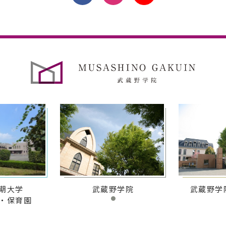
期大学
武蔵野学院
武蔵野学
・保育園