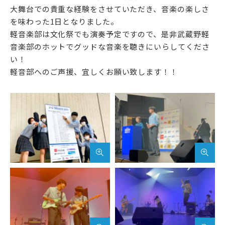
アクセス
サイトマップ
大舞台での貴重な経験をさせていただき、音楽の楽しさ
を味わった1日となりました。
軽音楽部は文化祭でも演奏予定ですので、是非武蔵野軽
サイトポリシー・プライ
音楽部のホットでグッドな音楽を聴きにいらしてくださ
バシーポリシー
い！
軽音部へのご声援、宜しくお願い致します！！
follow us
公式SNSアカウント
武蔵野学院
武蔵野学院大学大学院
武蔵野学院大学
武蔵野短期大学