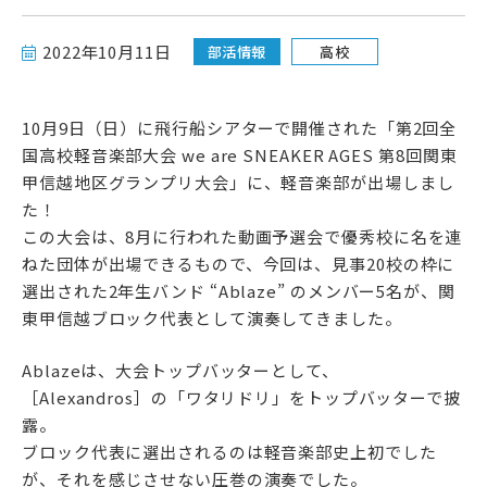
高校受験をお考えの方へ
2022年10月11日
部活情報
高校
教育関係者の方へ
10月9日（日）に飛行船シアターで開催された「第2回全
各種書式
国高校軽音楽部大会 we are SNEAKER AGES 第8回関東
甲信越地区グランプリ大会」に、軽音楽部が出場しまし
た！
この大会は、8月に行われた動画予選会で優秀校に名を連
ねた団体が出場できるもので、今回は、見事20校の枠に
選出された2年生バンド “Ablaze” のメンバー5名が、関
東甲信越ブロック代表として演奏してきました。
Ablazeは、大会トップバッターとして、
資料請求・お問い合わせ
［Alexandros］の「ワタリドリ」をトップバッターで披
露。
ブロック代表に選出されるのは軽音楽部史上初でした
が、それを感じさせない圧巻の演奏でした。