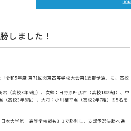
HOM
優勝しました！
「令和5年度 第71回関東高等学校大会第1支部予選」に、高校
君（高校3年5組）、次鋒：日野原叶汰君（高校1年9組）、中
君（高校3年8組）、大将：小川桔平君（高校2年7組）の5名を
く日本大学第一高等学校戦も3−1で勝利し、支部予選決勝へ進