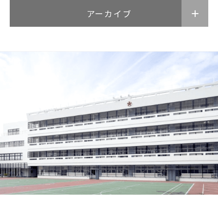
アーカイブ
武蔵野短期大学
附属幼稚園・保育園