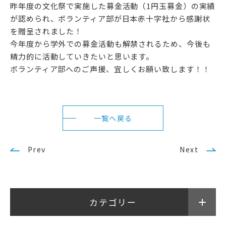
アクセス
サイトマップ
昨年度の文化祭で実施した募金活動（1円玉募金）の実績
が認められ、ボランティア部が日本赤十字社から感謝状
を贈呈されました！
サイトポリシー・プライ
今年度から学外での募金活動も解禁されるため、今後も
バシーポリシー
精力的に活動していきたいと思います。
ボランティア部へのご声援、
宜しくお願い致します！！
follow us
公式SNSアカウント
一覧へ戻る
Prev
Next
武蔵野学院
武蔵野学院大学大学院
カテゴリー
武蔵野学院大学
武蔵野短期大学