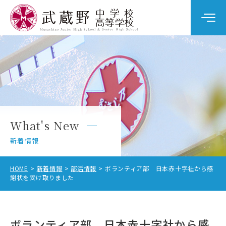
学校案内
教育の特色
学校生活
What's New
中学校入試
新着情報
高校入試
HOME
新着情報
部活情報
ボランティア部 日本赤十字社から感
謝状を受け取りました
中学校受験をお考えの方へ
ボランティア部 日本赤十字社から感