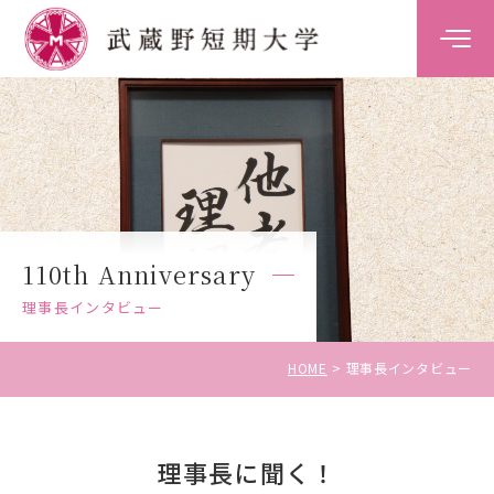
大学案内
学科案内
キャンパスライフ
110th Anniversary
キャリア・就職支援
理事長インタビュー
入試情報
HOME
理事長インタビュー
理事長に聞く！
受験生の方