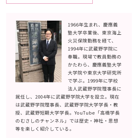
1966年生まれ、慶應義
アクセス
塾大学卒業後、東京海上
サイトマップ
火災保険勤務を経て、
1994年に武蔵野学院に
情報公開Ⅰ
情報公開Ⅱ
奉職。現場で教員勤務の
かたわら、慶應義塾大学
大学院や東京大学研究所
附属幼稚園・保育園サイ
サイトポリシー
で学ぶ。1999年に学校
ト
法人武蔵野学院理事長に
就任し、2004年に武蔵野学院大学を設立。現在
プライバシーポリシー
は武蔵野学院理事長、武蔵野学院大学学長・教
授、武蔵野短期大学学長。YouTube「高橋学長
のむさしのチャンネル」では歴史・神社・思想
等を楽しく紹介している。
follow us