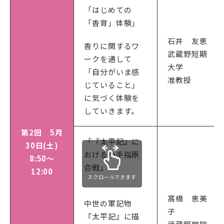
「はじめての
「香育」体験」
石井 友恵
香りに関するワ
武蔵野短期
ークを通して
大学
「自分がいま感
准教授
じていること」
に気づく体験を
していきます。
第2回 5月
「『太平記』に
30日(土)
おける小手指原
8:50～
合戦」
12:00
スクロールできます
髙橋 恵美
中世の軍記物
子
『太平記』に描