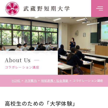
大学案内
学科案内
キャンパスライフ
About Us
キャリア・就職支援
コラボレーション講座
入試情報
HOME
大学案内
地域連携・社会貢献
コラボレーション講座
高校生のための「大学体験」
受験生の方