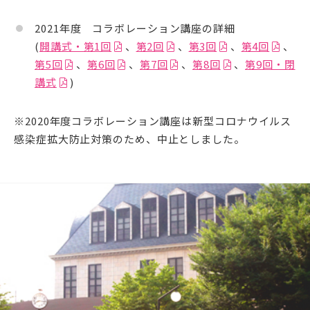
2021年度 コラボレーション講座の詳細
(
開講式・第1回
、
第2回
、
第3回
、
第4回
、
第5回
、
第6回
、
第7回
、
第8回
、
第9回・閉
講式
)
※2020年度コラボレーション講座は新型コロナウイルス
感染症拡大防止対策のため、中止としました。