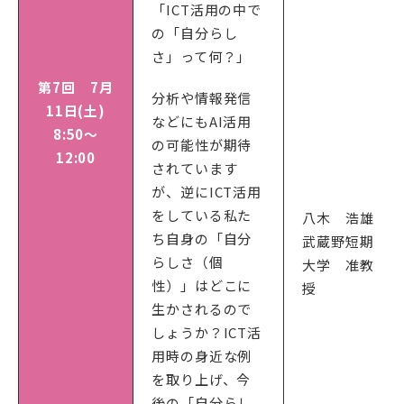
「ICT活用の中で
の「自分らし
さ」って何？」
第7回 7月
分析や情報発信
11日(土)
などにもAI活用
8:50～
の可能性が期待
12:00
されています
が、逆にICT活用
をしている私た
八木 浩雄
ち自身の「自分
武蔵野短期
らしさ（個
大学 准教
性）」はどこに
授
生かされるので
しょうか？ICT活
用時の身近な例
を取り上げ、今
後の「自分らし