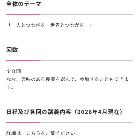
全体のテーマ
公式SNSアカウント
「 人とつながる 世界とつながる 」
武蔵野学院
回数
武蔵野学院大学大学院
武蔵野学院大学
全８回
武蔵野中学校 高等学校
なお、興味のある授業を選んで、参加することもできま
武蔵野短期大学
す。
附属幼稚園・保育園
日程及び各回の講義内容（2026年4月現在）
詳細は、こちらをご覧ください。