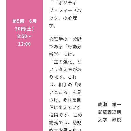
「「ポジティ
ブ・フィードバ
ック」の心理
第5回 6月
学」
20日(土)
8:50～
心理学の一分野
12:00
である「行動分
析学」には、
「正の強化」と
いう考え方があ
ります。これ
は、相手の「良
いところ」を見
つけ、それを自
成瀬 雄一
信に変えていく
武蔵野短期
技術です。 この
大学 教授
講義では、幼児
教育や異文化コ