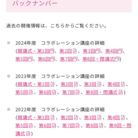
バックナンバー
過去の開催情報は、こちらからご覧ください。
2024年度 コラボレーション講座の詳細
(
開講式・第1回
、
第2回
、
第3回
、
第4回
、
第5回
、
第6回
、
第7回
、
第8回・閉講式
)
2023年度 コラボレーション講座の詳細
(
開講式・第1回
、
第2回
、
第3回
、
第4回
、
第5回
、
第6回
、
第7回
、
第8回・閉講式
)
2022年度 コラボレーション講座の詳細
(
開講式・第1回
、
第2回
、
第3回
、
第4回
、
第5回
、
第6回
、
第7回
、
第8回
、
第9回・閉
講式
)