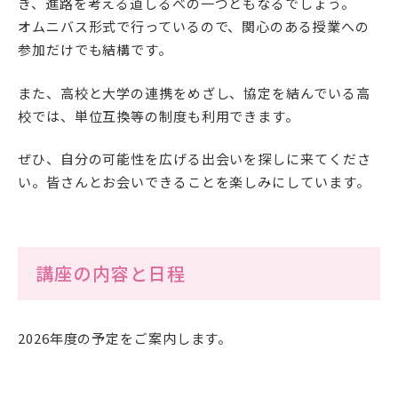
き、進路を考える道しるべの一つともなるでしょう。
オムニバス形式で行っているので、関心のある授業への
参加だけでも結構です。
また、高校と大学の連携をめざし、協定を結んでいる高
アクセス
サイトマップ
校では、単位互換等の制度も利用できます。
情報公開Ⅰ
情報公開Ⅱ
ぜひ、自分の可能性を広げる出会いを探しに来てくださ
い。皆さんとお会いできることを楽しみにしています。
附属幼稚園・保育園サイ
サイトポリシー
ト
講座の内容と日程
プライバシーポリシー
2026年度の予定をご案内します。
follow us