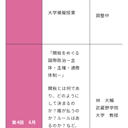
大学模擬授業
調整中
「関税をめぐる
国際政治－主
体・主権・通商
体制－」
関税とは何であ
り、どのように
林 大輔
して決まるの
武蔵野学院
か？誰が払うの
大学 教授
か？ルールはあ
第4回 6月
るのか？など、