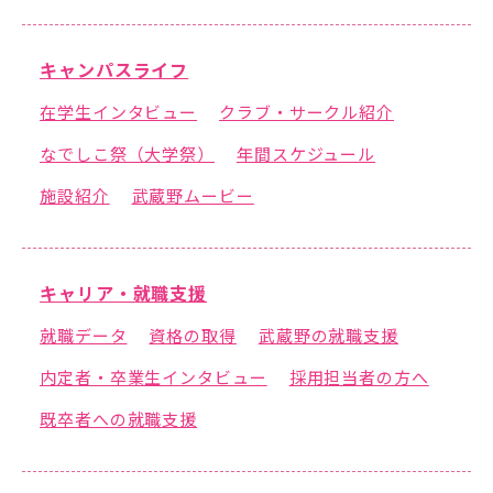
キャンパスライフ
在学生インタビュー
クラブ・サークル紹介
アクセス
サイトマップ
なでしこ祭（大学祭）
年間スケジュール
情報公開Ⅰ
情報公開Ⅱ
施設紹介
武蔵野ムービー
附属幼稚園・保育園サイ
サイトポリシー
ト
キャリア・就職支援
就職データ
資格の取得
武蔵野の就職支援
プライバシーポリシー
内定者・卒業生インタビュー
採用担当者の方へ
既卒者への就職支援
follow us