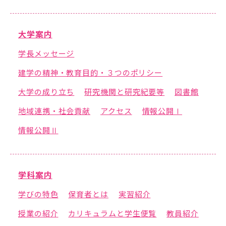
在学生の方
大学案内
卒業生の方
学長メッセージ
保護者の方
建学の精神・教育目的・３つのポリシー
大学の成り立ち
研究機関と研究紀要等
一般の方
図書館
地域連携・社会貢献
アクセス
情報公開Ⅰ
企業の方
情報公開Ⅱ
学科案内
学びの特色
保育者とは
実習紹介
授業の紹介
カリキュラムと学生便覧
教員紹介
資料請求・お問い合わせ