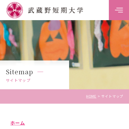
大学案内
学科案内
キャンパスライフ
Sitemap
キャリア・就職支援
サイトマップ
入試情報
HOME
サイトマップ
ホーム
受験生の方