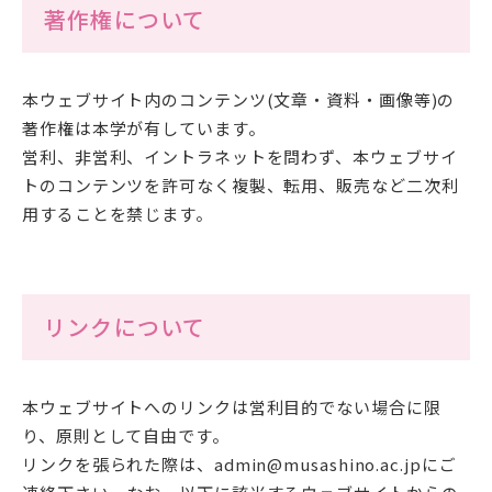
公式SNSアカウント
著作権について
本ウェブサイト内のコンテンツ(文章・資料・画像等)の
著作権は本学が有しています。
武蔵野学院
営利、非営利、イントラネットを問わず、本ウェブサイ
トのコンテンツを許可なく複製、転用、販売など二次利
武蔵野学院大学大学院
用することを禁じます。
武蔵野学院大学
武蔵野中学校 高等学校
武蔵野短期大学
附属幼稚園・保育園
リンクについて
本ウェブサイトへのリンクは営利目的でない場合に限
り、原則として自由です。
リンクを張られた際は、admin@musashino.ac.jpにご