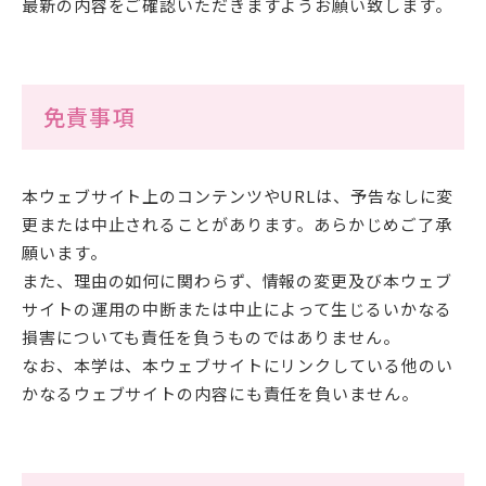
最新の内容をご確認いただきますようお願い致します。
免責事項
アクセス
サイトマップ
情報公開Ⅰ
情報公開Ⅱ
本ウェブサイト上のコンテンツやURLは、予告なしに変
更または中止されることがあります。あらかじめご了承
願います。
附属幼稚園・保育園サイ
サイトポリシー
また、理由の如何に関わらず、情報の変更及び本ウェブ
ト
サイトの運用の中断または中止によって生じるいかなる
損害についても責任を負うものではありません。
プライバシーポリシー
なお、本学は、本ウェブサイトにリンクしている他のい
かなるウェブサイトの内容にも責任を負いません。
follow us