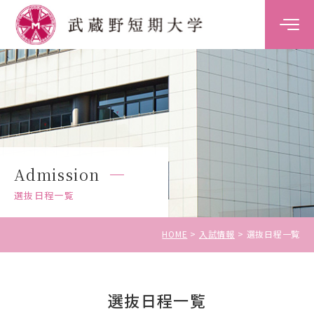
大学案内
学科案内
キャンパスライフ
Admission
キャリア・就職支援
選抜日程一覧
入試情報
HOME
入試情報
選抜日程一覧
選抜日程一覧
受験生の方