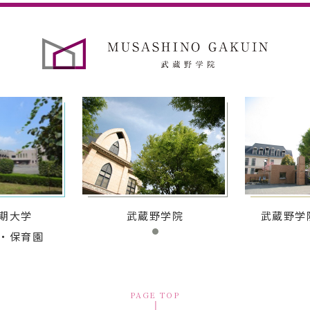
期大学
武蔵野学院
武蔵野学
・保育園
PAGE TOP