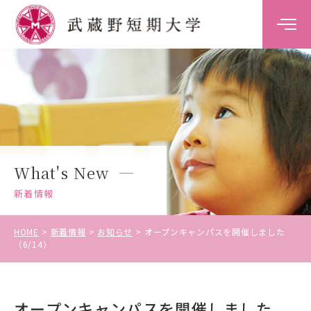
大学案内
学科案内
キャンパスライフ
What's New
キャリア・就職支援
新着情報
入試情報
HOME
新着情報
お知らせ
オープンキャンパスを開催しました
（6/14）
受験生の方
オープンキャンパスを開催しました