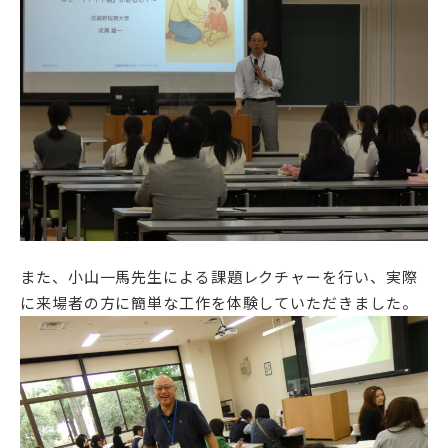
アクセス
サイトマップ
情報公開Ⅰ
情報公開Ⅱ
附属幼稚園・保育園サイ
サイトポリシー
ト
また、小山一馬先生による課題レクチャーを行い、実際
に来場者の方に簡単な工作を体験していただきました。
プライバシーポリシー
follow us