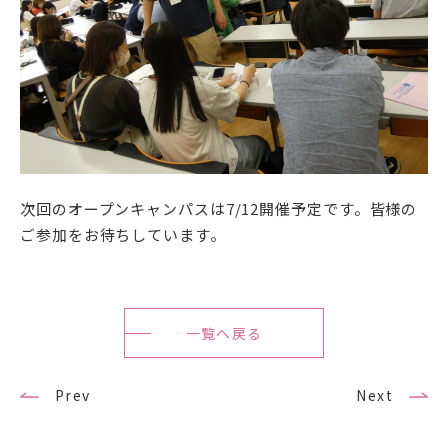
公式SNSアカウント
武蔵野学院
武蔵野学院大学大学院
武蔵野学院大学
次回のオープンキャンパスは7/12開催予定です。皆様の
ご参加をお待ちしています。
武蔵野中学校 高等学校
武蔵野短期大学
附属幼稚園・保育園
一覧へ戻る
Prev
Next