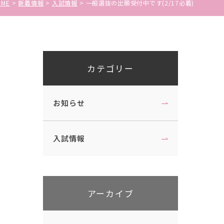
特待生・一般選抜
OME
新着情報
入試情報
一般選抜の出願受付中です(2/17必着)
コラボレーション講座
大学入学共通テスト利用選抜
産学官連携事業
社会人・帰国生選抜、内部進学者選
抜
カテゴリー
受験上および修学上の配慮を希望す
組織図・学則
る受験について
学生・教員データ
お知らせ
受験の振替措置について
学修の成果に関わる評価
自己点検・評価活動
入試情報
武蔵野短期大学国際化ビジョン
アーカイブ