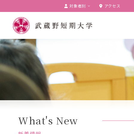
対象者別
アクセス
受験生の方
在学生の方
卒業生の方
保護者の方
一般の方
企業の方
What's New
新着情報