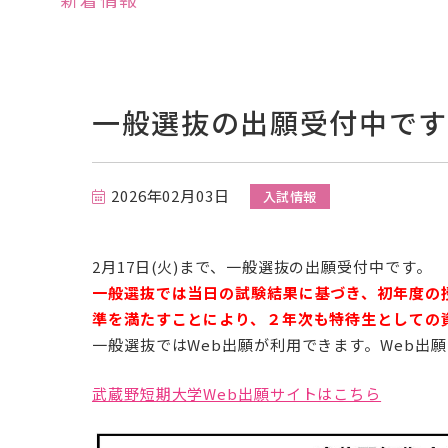
一般選抜の出願受付中です(2
2026年02月03日
入試情報
2月17日(火)まで、一般選抜の出願受付中です。
一般選抜では当日の試験結果に基づき、初年度の
特待生制度と減免制度
準を満たすことにより、２年次も特待生としての
早期合格者の特待生チャレンジ試験
一般選抜ではWeb出願が利用できます。Web出願の
について
武蔵野短期大学Web出願サイトはこちら
受験料
併願制度