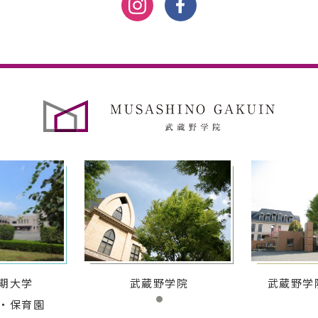
期大学
武蔵野学院
武蔵野学
・保育園