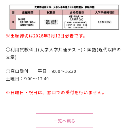
アクセス
サイトマップ
※出願締切は2026年3月12日必着です。
情報公開Ⅰ
情報公開Ⅱ
○利用試験科目(大学入学共通テスト)：国語(近代以降の
文章)
附属幼稚園・保育園サイ
サイトポリシー
○窓口受付 平日：9:00～16:30
ト
土曜日：9:00～12:40
※日曜日・祝日は、窓口での受付を行いません。
プライバシーポリシー
一覧へ戻る
follow us