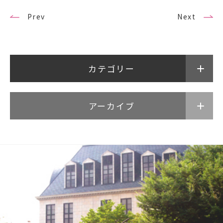
公式SNSアカウント
Prev
Next
カテゴリー
武蔵野学院
武蔵野学院大学大学院
武蔵野学院大学
アーカイブ
武蔵野中学校 高等学校
武蔵野短期大学
附属幼稚園・保育園