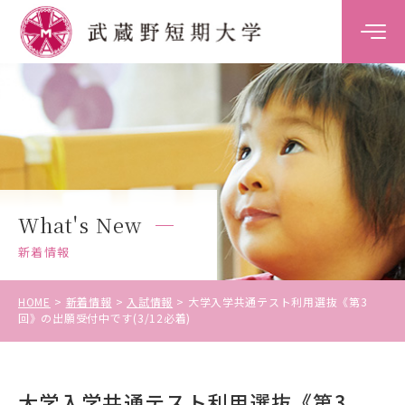
大学案内
学科案内
キャンパスライフ
What's New
キャリア・就職支援
新着情報
入試情報
HOME
新着情報
入試情報
大学入学共通テスト利用選抜《第3
回》の出願受付中です(3/12必着)
受験生の方
大学入学共通テスト利用選抜《第3