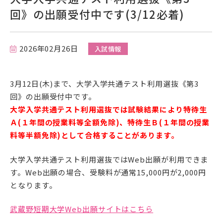
回》の出願受付中です(3/12必着)
在学生の方
卒業生の方
2026年02月26日
入試情報
保護者の方
3月12日(木)まで、大学入学共通テスト利用選抜《第3
一般の方
回》の出願受付中です。
大学入学共通テスト利用選抜では試験結果により特待生
企業の方
Ａ(１年間の授業料等全額免除)、特待生Ｂ(１年間の授業
料等半額免除)として合格することがあります。
大学入学共通テスト利用選抜ではWeb出願が利用できま
す。Web出願の場合、受験料が通常15,000円が2,000円
となります。
武蔵野短期大学Web出願サイトはこちら
資料請求・お問い合わせ