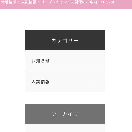
特待生・一般選抜
新着情報
入試情報
オープンキャンパス開催のご案内(8/19,26)
コラボレーション講座
大学入学共通テスト利用選抜
産学官連携事業
社会人・帰国生選抜、内部進学者選
抜
カテゴリー
受験上および修学上の配慮を希望す
組織図・学則
る受験について
学生・教員データ
お知らせ
受験の振替措置について
学修の成果に関わる評価
自己点検・評価活動
入試情報
武蔵野短期大学国際化ビジョン
アーカイブ