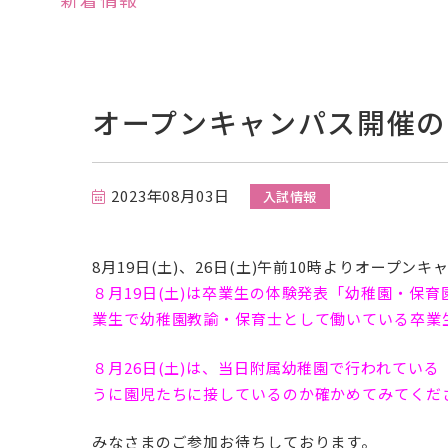
オープンキャンパス開催のご案
2023年08月03日
入試情報
8月19日(土)、26日(土)午前10時よりオープン
８月19日(土)は卒業生の体験発表「幼稚園・保
特待生制度と減免制度
業生で幼稚園教諭・保育士として働いている卒業
早期合格者の特待生チャレンジ試験
について
８月26日(土)は、当日附属幼稚園で行われてい
うに園児たちに接しているのか確かめてみてくだ
受験料
併願制度
みなさまのご参加お待ちしております。