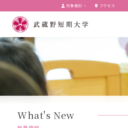
対象者別
アクセス
受験生の方
在学生の方
卒業生の方
保護者の方
一般の方
企業の方
What's New
新着情報