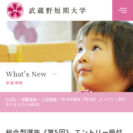
大学案内
学科案内
キャンパスライフ
What's New
キャリア・就職支援
新着情報
入試情報
HOME
新着情報
入試情報
総合型選抜《第5回》 エントリー受付
中でます(2/26締切)
受験生の方
総合型選抜《第5回》 エントリー受付