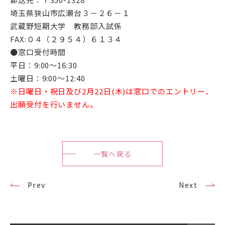
埼玉県狭山市広瀬台３－２６－１
武蔵野短期大学 教務部入試係
FAX:０４（２９５４）６１３４
●窓口受付時間
アクセス
サイトマップ
平日：9:00～16:30
土曜日：9:00～12:40
情報公開Ⅰ
情報公開Ⅱ
※日曜日・祝日及び2
月22日(木)は窓口でのエントリー、
出願受付を行いません。
附属幼稚園・保育園サイ
サイトポリシー
ト
一覧へ戻る
プライバシーポリシー
Prev
Next
follow us