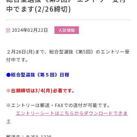
中でます(2/26締切)
在学生の方
卒業生の方
2024年02月22日
入試情報
保護者の方
２月26日(月)まで、総合型選抜《第5回》のエントリー受
一般の方
付中です。
企業の方
●総合型選抜《第５
回》日程
※出願締切は3/4(月)必着です。
※エントリーは郵送・FAXでの送付が可能です。
エントリーシートはこちらからダウンロードできま
す
資料請求・お問い合わせ
郵送先：〒350-1328