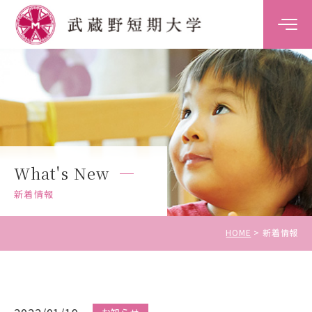
大学案内
学科案内
キャンパスライフ
What's New
キャリア・就職支援
新着情報
入試情報
HOME
新着情報
受験生の方