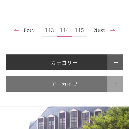
143
144
145
Prev
Next
アクセス
サイトマップ
情報公開Ⅰ
情報公開Ⅱ
カテゴリー
附属幼稚園・保育園サイ
サイトポリシー
ト
アーカイブ
プライバシーポリシー
follow us