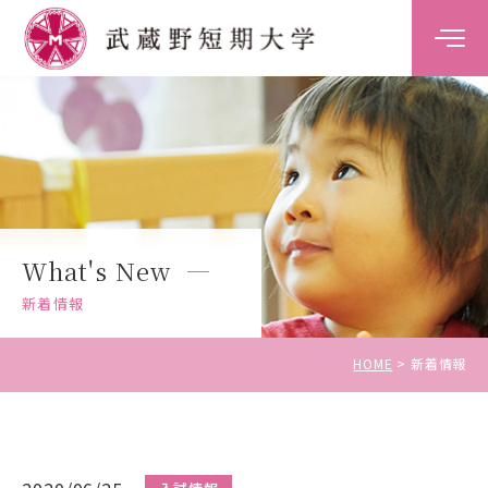
大学案内
学科案内
キャンパスライフ
What's New
キャリア・就職支援
新着情報
入試情報
HOME
新着情報
受験生の方