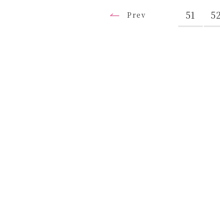
51
5
入試相談室（よくある質問）
Prev
学納金について
奨学金・経済支援