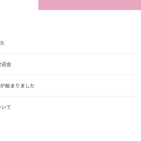
した
歓迎会
ンが始まりました
ついて