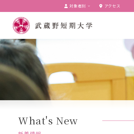
対象者別
アクセス
受験生の方
在学生の方
卒業生の方
保護者の方
一般の方
企業の方
What's New
新着情報