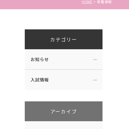
特待生・一般選抜
HOME
新着情報
コラボレーション講座
大学入学共通テスト利用選抜
産学官連携事業
社会人・帰国生選抜、内部進学者選
抜
カテゴリー
受験上および修学上の配慮を希望す
組織図・学則
る受験について
学生・教員データ
お知らせ
受験の振替措置について
学修の成果に関わる評価
自己点検・評価活動
入試情報
武蔵野短期大学国際化ビジョン
アーカイブ