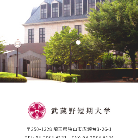
公式SNSアカウント
武蔵野学院
武蔵野学院大学大学院
武蔵野学院大学
武蔵野中学校 高等学校
武蔵野短期大学
附属幼稚園・保育園
〒350-1328 埼玉県狭山市広瀬台3-26-1
TEL:
04-2954-6131
FAX:
04-2954-6134