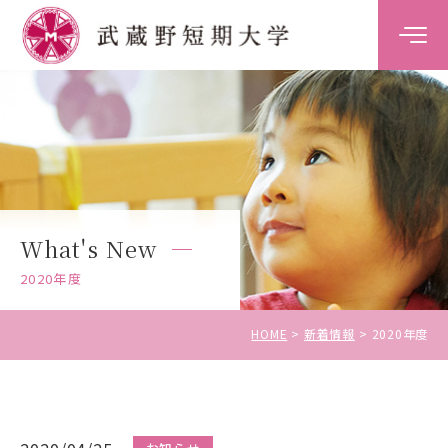
大学案内
学科案内
キャンパスライフ
What's New
キャリア・就職支援
2020年度
入試情報
HOME
新着情報
2020年度
受験生の方