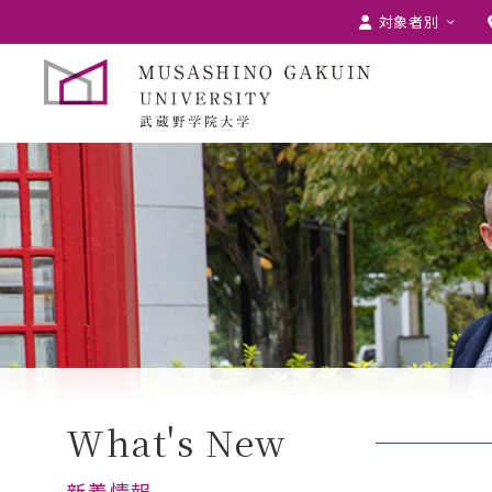
対象者別
受験生の方
在学生の方
卒業生の方
保護者の方
採用担当の方
What's New
新着情報
コラボレーション講座