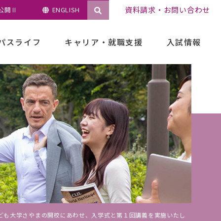
資料請求・お問い合わせ
公開Ⅱ
ENGLISH
パスライフ
キャリア・就職支援
入試情報
選抜日程等一覧
総合型選抜
学校推薦型選抜
ども大学さやまの開校にあわせ、入学式と第１回講義を実施いたし