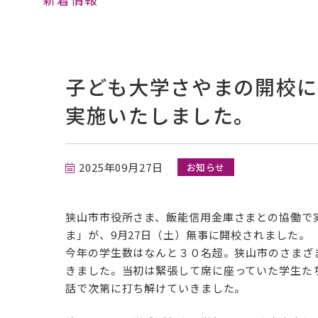
公開講座
子ども大学
産学官連携事業
子ども大学さやまの開校
Musashino English Festival
カリキュラムの特徴
実施いたしました。
学生便覧
組織図・学則
2025年09月27日
お知らせ
学生・教員データ
受験者のための3つの特色
狭山市市役所さま、
飯能信用金庫さまとの協働で
学修の成果に係る評価
特待生制度と減免制度
ま」が、9月27日（土）無事に開校されました。
自己点検・評価活動
今年の学生数はなんと３０名超。狭山市のさまざ
早期合格者の特待生チャレンジ試験
きました。
当初は緊張して席に座っていた学生た
併願制度
話で次第に打ち解けていきました。