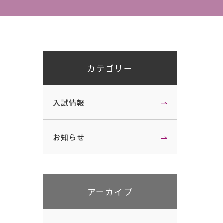
特待生・一般選抜
Pick Upゼミ
大学入学共通テスト利用選抜
ゼミの紹介
社会人・帰国生選抜、外国人留学生
選抜、内部進学者選抜
カテゴリー
受験上および修学上の配慮を希望す
る受験について
受験の振替措置について
入試情報
お知らせ
アーカイブ