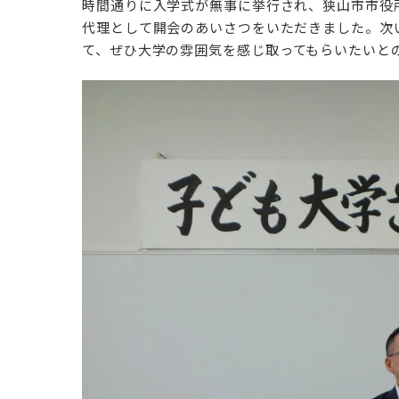
時間通りに入学式が無事に挙行され、
狭山市市役
代理として開会のあいさつをいただきまし
た。次
学納金について
て、
ぜひ大学の雰囲気を感じ取ってもらいたいと
奨学金