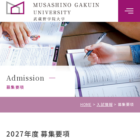
大学案内
学部案内
キャンパスライフ
Admission
キャリア・就職支援
募集要項
入試情報
HOME
入試情報
募集要項
2027年度 募集要項
受験生の方