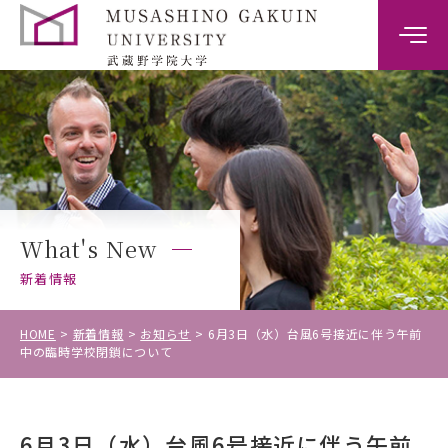
大学案内
学部案内
キャンパスライフ
What's New
キャリア・就職支援
新着情報
入試情報
HOME
新着情報
お知らせ
6月3日（水）台風6号接近に伴う午前
中の臨時学校閉鎖について
受験生の方
6月3日（水）台風6号接近に伴う午前