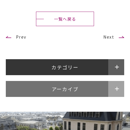
アクセス
サイトマップ
一覧へ戻る
情報公開I
情報公開Ⅱ
Prev
Next
ENGLISH
カテゴリー
follow us
アーカイブ
公式SNSアカウント
武蔵野学院