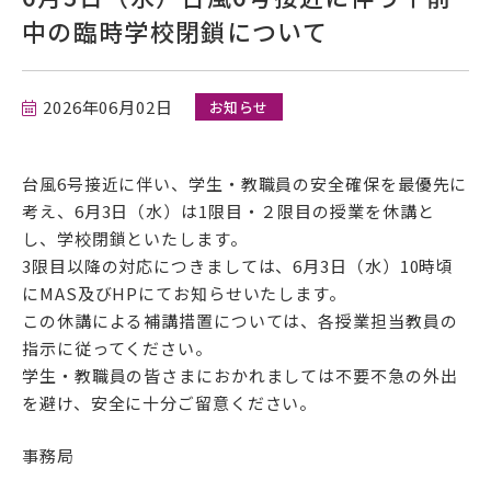
中の臨時学校閉鎖について
在学生の方
卒業生の方
2026年06月02日
お知らせ
保護者の方
台風6号接近に伴い、学生・教職員の安全確保を最優先に
採用担当の方
考え、6月3日（水）は1限目・２限目の授業を休講と
し、学校閉鎖といたします。
3限目以降の対応につきましては、6月3日（水）10時頃
にMAS及びHPにてお知らせいたします。
この休講による補講措置については、各授業担当教員の
指示に従ってください。
学生・教職員の皆さまにおかれましては不要不急の外出
を避け、安全に十分ご留意ください。
資料請求・お問い合わせ
事務局