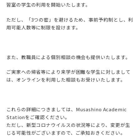
習室の学生の利用を開始いたします。
アクセス
サイトマップ
ただし、「3つの密」を避けるため、事前予約制とし、利
用可能人数等に制限を設けます。
情報公開I
情報公開Ⅱ
また、教職員による個別相談の機会も提供いたします。
ENGLISH
ご実家への帰省等により来学が困難な学生に対しまして
は、オンラインを利用した相談もお受けいたします。
follow us
公式SNSアカウント
これらの詳細につきましては、Musashino Academic
Stationをご確認ください。
ただし、新型コロナウイルスの状況等により、変更が生
じる可能性がございますので、ご承知おきください。
武蔵野学院