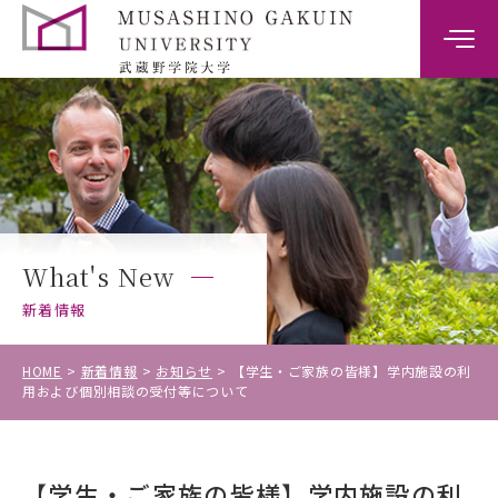
大学案内
学部案内
キャンパスライフ
What's New
キャリア・就職支援
新着情報
入試情報
HOME
新着情報
お知らせ
【学生・ご家族の皆様】学内施設の利
用および個別相談の受付等について
受験生の方
【学生・ご家族の皆様】学内施設の利