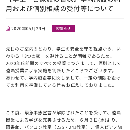
用および個別相談の受付等について
在学生の方
卒業生の方
2020年05月29日
お知らせ
保護者の方
先日のご案内のとおり、学生の安全を守る観点から、い
採用担当の方
わゆる「3つの密」を避けることが困難であるため、
2020年度前期のすべての授業につきまして、原則として
遠隔授業による実施を判断したところでございます。
あわせて、学内施設等に関しまして、一定の制限を設け
ての利用を準備している旨もお伝えしておりました。
この度、緊急事態宣言が解除されたことを受けて、遠隔
資料請求・お問い合わせ
授業による学びを充実させるため、６月３日(水)より、
図書館、パソコン教室（235・241教室）、個人ピアノ練