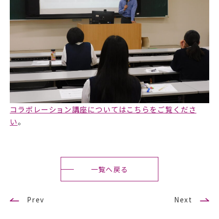
武蔵野学院大学大学院
武蔵野短期大学
武蔵野中学校 高等学校
武蔵野短期大学
附属幼稚園・保育園
コラボレーション講座についてはこちらをご覧くださ
い
。
一覧へ戻る
Prev
Next