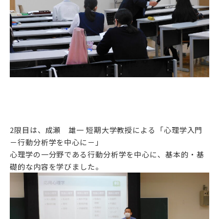
アクセス
サイトマップ
情報公開I
情報公開Ⅱ
ENGLISH
2限目は、成瀬 雄一 短期大学教授による「心理学入門
follow us
－行動分析学を中心に－」
心理学の一分野である行動分析学を中心に、基本的・基
公式SNSアカウント
礎的な内容を学びました。
武蔵野学院