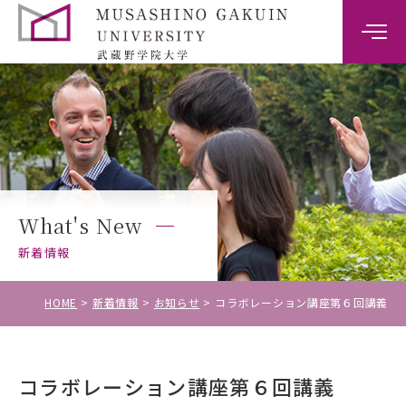
大学案内
学部案内
キャンパスライフ
What's New
キャリア・就職支援
新着情報
入試情報
HOME
新着情報
お知らせ
コラボレーション講座第６回講義
コラボレーション講座第６回講義
受験生の方