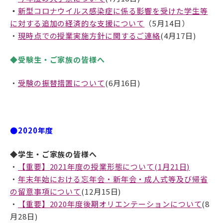
・
新型コロナウイルス感染症に係る影響を受けた学生等
に対する追加の経済的な支援について
（5月14日）
アクセス
サイトマップ
・
現時点での授業実施⽅針に関するご連絡
(4月17日)
◆
受験生・ご家族の皆様へ
情報公開I
情報公開Ⅱ
・
受験の振替措置について
(6月16日)
ENGLISH
●2020年度
follow us
◆学生・ご家族の皆様へ
公式SNSアカウント
・
【重要】2021年度の授業形態について(1月21日)
・
年末年始における忘年会・新年会・成人式等及び帰省
の留意事項について
(12月15日)
・
【重要】2020年度後期オリエンテーションについて
(8
月28日)
武蔵野学院