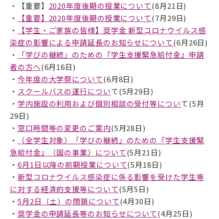
・【重要】
2020年度後期の授業について
(8月21日)
武蔵野学院大学大学院
・
【重要】2020年度後期の授業について
(7月29日)
武蔵野短期大学
・
【学生・ご家族の皆様】奨学金 新型コロナウイルス感
染症の影響による申請延長のお知らせについて
(6月26日)
武蔵野中学校 高等学校
・
「学びの継続」のための『学生支援緊急給付金』申請
武蔵野短期大学
者の方へ
(6月16日)
附属幼稚園・保育園
・
今年度の大学祭について
(6月8日)
・
スクールバスの運行につい
て(5月29日)
・
学内施設の利用および個別相談の受付等につい
て(5月
29日)
・
窓口時間等の変更のご案内
(5月28日)
・
（全学生対象）「学びの継続」のための『学生支援緊
急給付金』（国の事業）について
(5月21日)
・
6月1日以降の前期授業について
(5月18日)
・
新型コロナウイルス感染症に係る影響を受けた学生等
に対する経済的支援等について
(5月5日)
・
5月2日（土）の閉鎖について
(4月30日)
・
奨学金の申請延長等のお知らせについて
(4月25日)