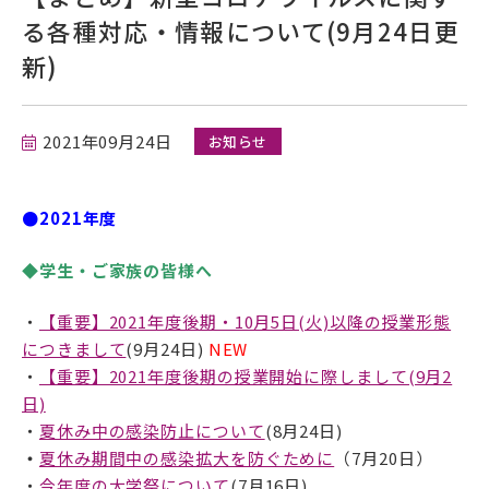
る各種対応・情報について(9月24日更
在学生の方
新)
卒業生の方
2021年09月24日
保護者の方
お知らせ
採用担当の方
●2021年度
◆学生・ご家族の皆様へ
・
【重要】2021年度後期・10月5日(火)以降の授業形態
につきまして
(9月24日)
NEW
・
【重要】2021年度後期の授業開始に際しまして(9月2
日)
資料請求・お問い合わせ
・
夏休み中の感染防止について
(8月24日)
・
夏休み期間中の感染拡大を防ぐために
（7月20日）
・
今年度の大学祭について
(7月16日)