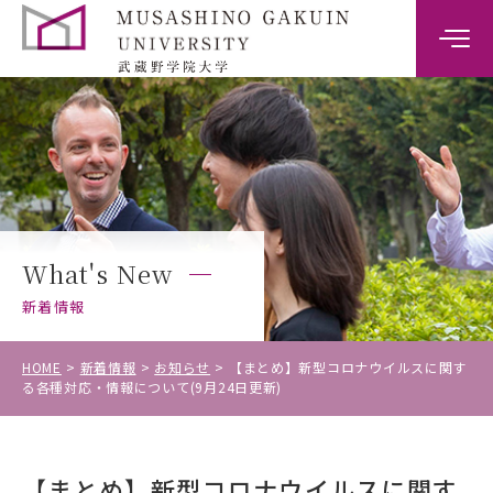
大学案内
学部案内
キャンパスライフ
What's New
キャリア・就職支援
新着情報
入試情報
HOME
新着情報
お知らせ
【まとめ】新型コロナウイルスに関す
る各種対応・情報について(9月24日更新)
受験生の方
【まとめ】新型コロナウイルスに関す