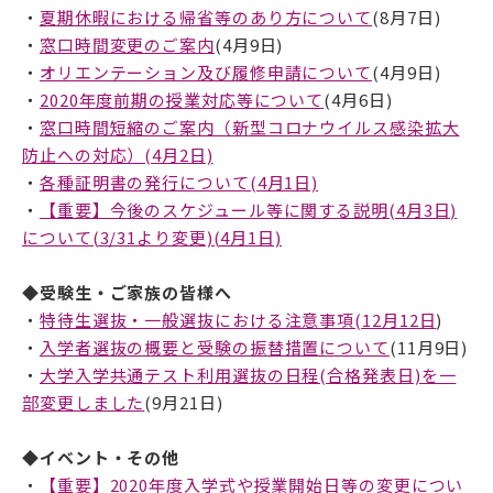
・
夏期休暇における帰省等のあり方について
(8月7日)
・
窓口時間変更のご案内
(4月9日)
・
オリエンテーション及び履修申請について
(4月9日)
・
2020年度前期の授業対応等について
(4月6日)
・
窓口時間短縮のご案内（新型コロナウイルス感染拡大
防止への対応）(4月2日)
・
各種証明書の発行について(4月1日)
・
【重要】今後のスケジュール等に関する説明(4月3日)
について(3/31より変更)(4月1日)
◆受験生・ご家族の皆様へ
・
特待生選抜・一般選抜における注意事項(12月12日
)
・
入学者選抜の概要と受験の振替措置について
(11月9日)
・
大学入学共通テスト利用選抜の日程(合格発表日)を一
部変更しました
(9月21日)
◆イベント・その他
・
【重要】2020年度入学式や授業開始日等の変更につい